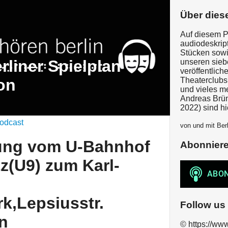
Über dies
Auf diesem P
audiodeskrip
Stücken sow
rliner Spielplan
unseren sie
veröffentlich
on
Theaterclubs
und vieles m
Andreas Brü
2022) sind hi
odcast
von und mit Berl
ung vom U-Bahnhof
Abonnier
z(U9) zum Karl-
rk,Lepsiusstr.
Follow us
in
© https://www