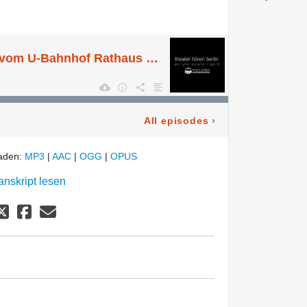
Wegbeschreibung vom U-Bahnhof Rathaus Steglitz(U9) zum Karl-Wulff-Saal des Blindenhilfswerk,Lepsiusstr. 117,12165 Berlin
All episodes
›
laden:
MP3
|
AAC
|
OGG
|
OPUS
anskript lesen