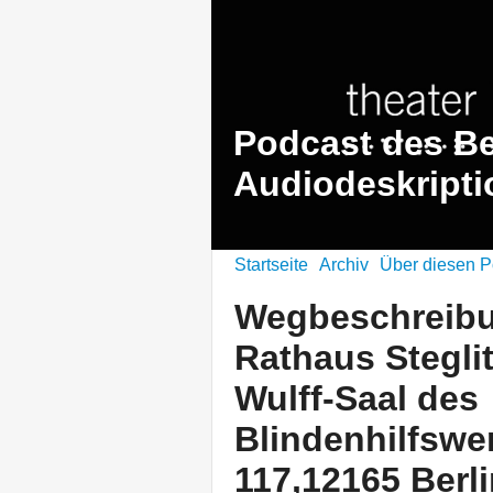
Podcast des Be
Audiodeskripti
Startseite
Archiv
Über diesen P
Wegbeschreib
Rathaus Steglit
Wulff-Saal des
Blindenhilfswe
117,12165 Berl